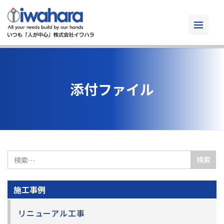
添付ファイル
検
索:
施工事例
リニューアル工事