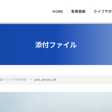
HOME
事業概要
ライフサ
添付ファイル
設イワハラのHOME
>
jirei_aircon_04