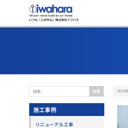
検
総合建
索:
施工事例
リニューアル工事